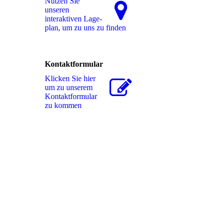
Nutzen Sie
unseren
interaktiven La­ge­
plan, um zu uns zu finden
Kontaktformular
Klicken Sie hier
um zu unserem
Kon­takt­for­mu­lar
zu kommen