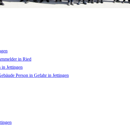
ngen
nmelder in Ried
in Jettingen
ebäude Person in Gefahr in Jettingen
tingen