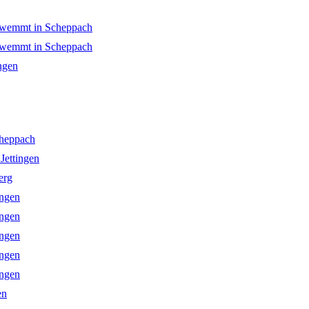
hwemmt in Scheppach
hwemmt in Scheppach
ngen
cheppach
Jettingen
erg
ingen
ingen
ingen
ingen
ingen
en