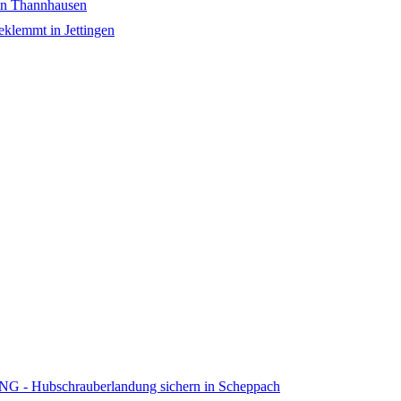
 in Thannhausen
klemmt in Jettingen
ubschrauberlandung sichern in Scheppach