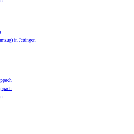
n
mzug) in Jettingen
eppach
eppach
en