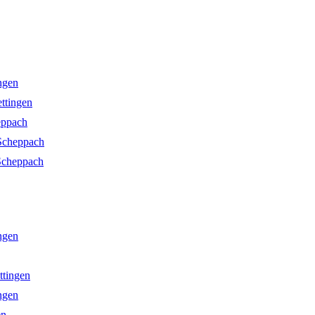
ngen
ettingen
eppach
 Scheppach
Scheppach
ngen
ttingen
ngen
en