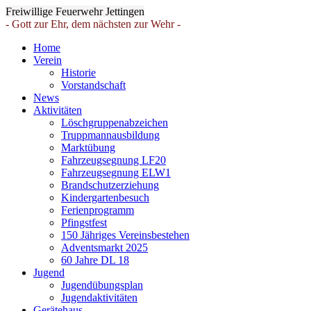
Freiwillige Feuerwehr Jettingen
- Gott zur Ehr, dem nächsten zur Wehr -
Home
Verein
Historie
Vorstandschaft
News
Aktivitäten
Löschgruppenabzeichen
Truppmannausbildung
Marktübung
Fahrzeugsegnung LF20
Fahrzeugsegnung ELW1
Brandschutzerziehung
Kindergartenbesuch
Ferienprogramm
Pfingstfest
150 Jähriges Vereinsbestehen
Adventsmarkt 2025
60 Jahre DL 18
Jugend
Jugendübungsplan
Jugendaktivitäten
Gerätehaus