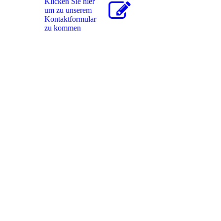
Klicken Sie hier
um zu unserem
Kon­takt­for­mu­lar
zu kommen