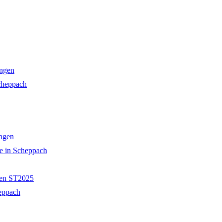
ingen
cheppach
ingen
e in Scheppach
gen ST2025
eppach