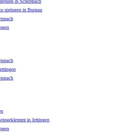
derung in Scheppach
zu springen in Burgau
eppach
ingen
eppach
ettingen
eppach
en
ingeklemmt in Jettingen
ingen