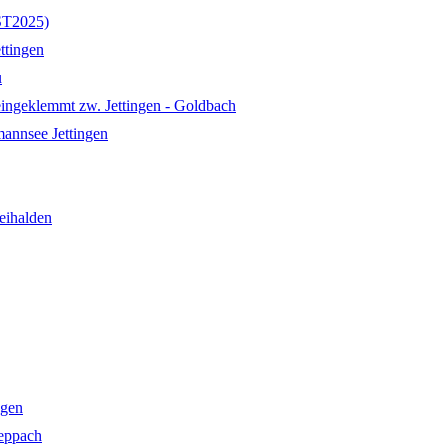
(ST2025)
ttingen
u
ingeklemmt zw. Jettingen - Goldbach
mannsee Jettingen
eihalden
ngen
eppach