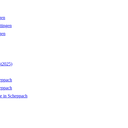
gen
ttingen
gen
St2025)
eppach
eppach
e in Scheppach