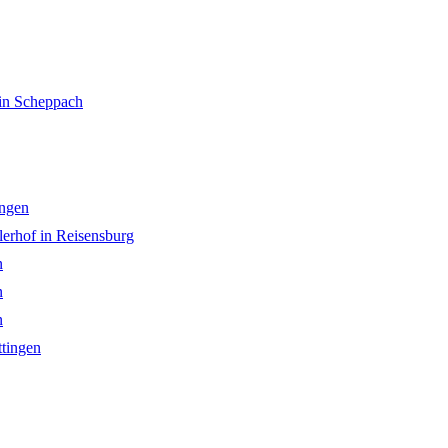
in Scheppach
ingen
lerhof in Reisensburg
n
n
n
ttingen