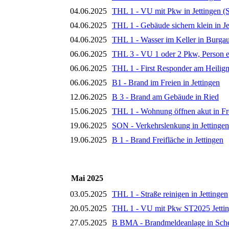
04.06.2025
THL 1 - VU mit Pkw in Jettingen 
04.06.2025
THL 1 - Gebäude sichern klein in Je
04.06.2025
THL 1 - Wasser im Keller in Burga
06.06.2025
THL 3 - VU 1 oder 2 Pkw, Person e
06.06.2025
THL 1 - First Responder am Heilig
06.06.2025
B1 - Brand im Freien in Jettingen
12.06.2025
B 3 - Brand am Gebäude in Ried
15.06.2025
THL 1 - Wohnung öffnen akut in Fr
19.06.2025
SON - Verkehrslenkung in Jettingen
19.06.2025
B 1 - Brand Freifläche in Jettingen
Mai 2025
03.05.2025
THL 1 - Straße reinigen in Jettingen
20.05.2025
THL 1 - VU mit Pkw ST2025 Jetti
27.05.2025
B BMA - Brandmeldeanlage in Sch